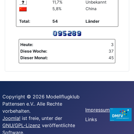
11,7%
Unbekannt
5,8%
China
Total:
54
Länder
Heute:
3
Diese Woche:
37
Dieser Monat:
45
Copyright © 2026 Modellflugklub
Pattensen e.V.. Alle Rechte
Impressum
vorbehalten.
Joomla!
ist freie, unter der
Links
GNU/GPL-Lizenz
veröffentlichte
Software.